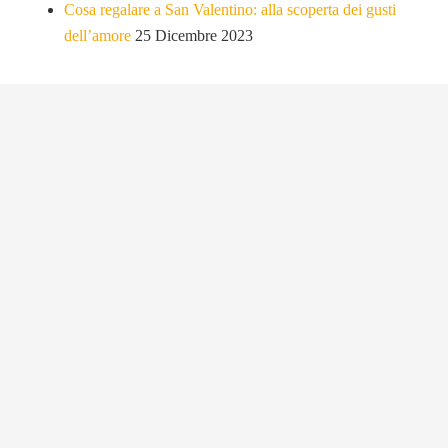
Cosa regalare a San Valentino: alla scoperta dei gusti
dell’amore
25 Dicembre 2023
Categorie
Idee regalo per
(2)
Novità
(2)
Prodotti
(9)
Ricette
(84)