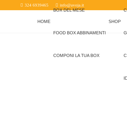
324 6939465
info@avoja.it
BOX DEL MESE
C
HOME
SHOP
FOOD BOX ABBINAMENTI
G
COMPONI LA TUA BOX
C
I