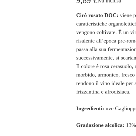
9,89
€
iva inclusa
Cirò rosato DOC:
viene p
caratteristiche organolettic
vengono coltivate. È un vin
risalente all’epoca pre-rom
passa alla sua fermentazio
successivamente, si scartan
Il colore è rosa cerasuolo, 
morbido, armonico, fresco 
rendono il vino ideale per
frizzantina e afrodisiaca.
Ingredienti:
uve Gagliopp
Gradazione alcolica:
13% 