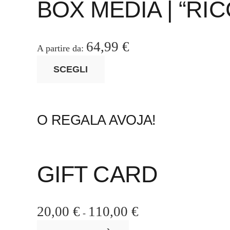
BOX MEDIA | “RIC
opzioni
possono
essere
64,99
€
A partire da:
scelte
Questo
SCEGLI
nella
prodotto
pagina
ha
del
più
prodotto
O REGALA AVOJA!
varianti.
Le
opzioni
possono
GIFT CARD
essere
scelte
nella
20,00
€
110,00
€
Fascia
-
pagina
di