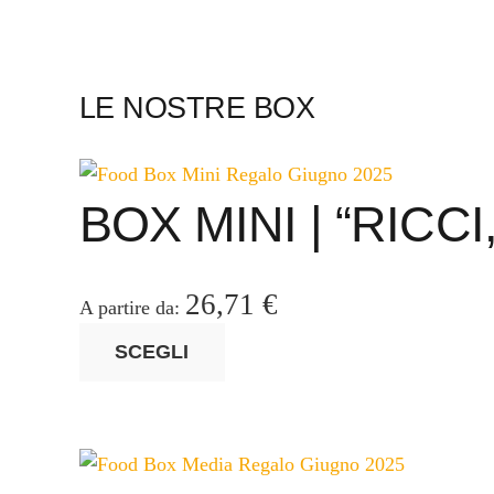
LE NOSTRE BOX
BOX MINI | “RICC
26,71
€
A partire da:
Questo
SCEGLI
prodotto
ha
più
varianti.
Le