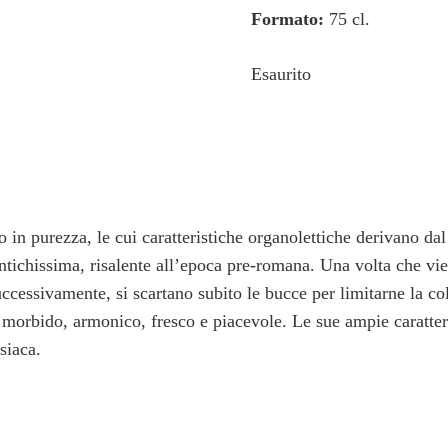
Formato:
75 cl.
Esaurito
in purezza, le cui caratteristiche organolettiche derivano dal
 antichissima, risalente all’epoca pre-romana. Una volta che vi
cessivamente, si scartano subito le bucce per limitarne la col
co, morbido, armonico, fresco e piacevole. Le sue ampie caratt
siaca.