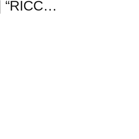
| “RICC…