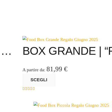
I,…
BOX GRANDE | “
81,99
€
A partire da:
Questo
SCEGLI
prodotto
ha
Valutato
5.00
su 5
più
varianti.
Le