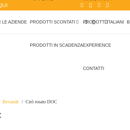
QUI
 LE AZIENDE
PRODOTTI SCONTATI
PRODOTTI ITALIANI
B
PRODOTTI IN SCADENZA
EXPERIENCE
CONTATTI
Bevande
/
Cirò rosato DOC
C