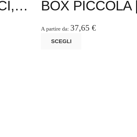
CI,…
BOX PICCOLA 
opzioni
possono
essere
37,65
€
A partire da:
scelte
Questo
SCEGLI
nella
prodotto
pagina
ha
del
più
prodotto
varianti.
Le
opzioni
possono
essere
scelte
nella
pagina