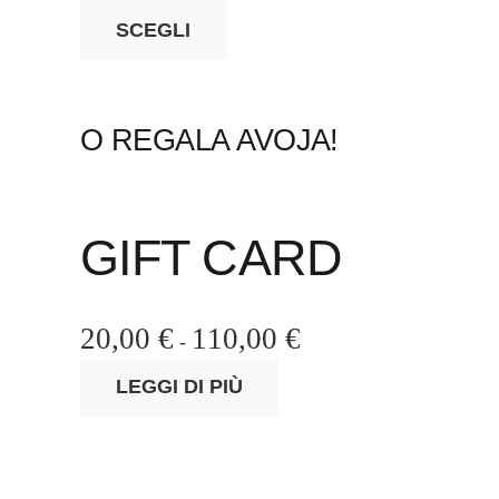
scelte
Questo
SCEGLI
nella
prodotto
pagina
ha
del
più
prodotto
O REGALA AVOJA!
varianti.
Le
opzioni
possono
GIFT CARD
essere
scelte
nella
20,00
€
110,00
€
Fascia
-
pagina
di
LEGGI DI PIÙ
del
prezzo:
prodotto
da
20,00 €
a