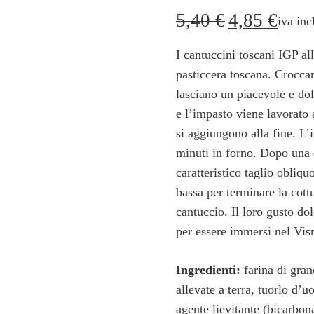
5,40
€
4,85
€
Il
Il
iva inc
prezzo
prezzo
I cantuccini toscani IGP al
originale
attuale
pasticcera toscana. Croccant
era:
è:
lasciano un piacevole e do
5,40 €.
4,85 €
e l’impasto viene lavorato
si aggiungono alla fine. L’i
minuti in forno. Dopo una d
caratteristico taglio obliq
bassa per terminare la cottu
cantuccio. Il loro gusto dol
per essere immersi nel Visn
Ingredienti:
farina di gra
allevate a terra, tuorlo d’uo
agente lievitante (bicarbon