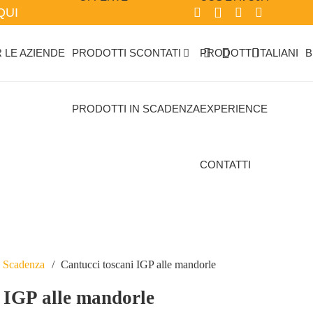
QUI
 LE AZIENDE
PRODOTTI SCONTATI
PRODOTTI ITALIANI
B
PRODOTTI IN SCADENZA
EXPERIENCE
CONTATTI
n Scadenza
/
Cantucci toscani IGP alle mandorle
 IGP alle mandorle