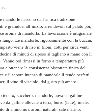
lusa
le mandorle nascono dall’antica tradizione
i e granulosi all’inizio, arrendevoli sul palato poi,
lce aroma di mandorla. La lavorazione è artigianale
.
 a lungo. Le mandorle, rigorosamente con la buccia,
mpasto viene diviso in filoni, cotti per circa venti
ecina di minuti di riposo si tagliano a mano con il
uo. Vanno poi rimessi in forno a temperatura più
ra e ottenere la consistenza biscottata tipica del
ce e il sapore intenso di mandorla li rende perfetti
er, il vino di visciole, dal gusto più amaro.
no tenero, zucchero, mandorle, uova da galline
vo da galline allevate a terra, burro (latte), miele,
ato di ammonio), aromi naturali, sale marino.