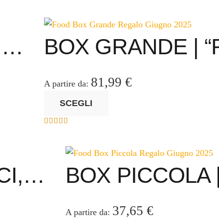
I,…
BOX GRANDE | “
81,99
€
A partire da:
Questo
SCEGLI
prodotto
ha
Valutato
5.00
su 5
più
varianti.
Le
CI,…
BOX PICCOLA 
opzioni
possono
essere
37,65
€
A partire da: