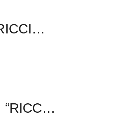
RICCI…
| “RICC…