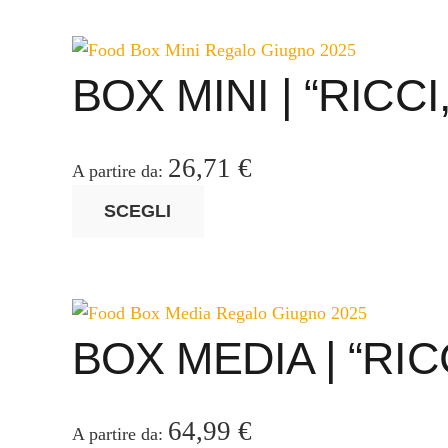
BOX MINI | “RICC
26,71
€
A partire da:
Questo
SCEGLI
prodotto
ha
più
varianti.
Le
BOX MEDIA | “RIC
opzioni
possono
essere
64,99
€
A partire da: