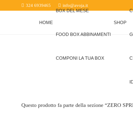
324 6939465
info@avoja.it
BOX DEL MESE
C
HOME
SHOP
FOOD BOX ABBINAMENTI
G
COMPONI LA TUA BOX
C
I
Questo prodotto fa parte della sezione “ZERO S