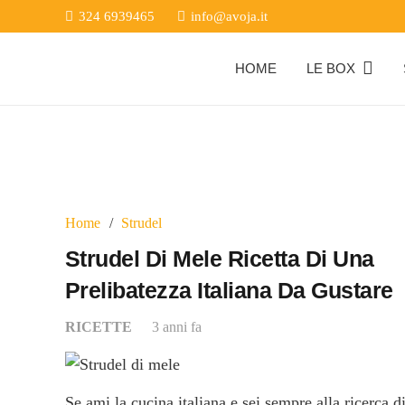
324 6939465
info@avoja.it
HOME
LE BOX
Home
/
Strudel
Strudel Di Mele Ricetta Di Una
Prelibatezza Italiana Da Gustare
RICETTE
3 anni fa
Se ami la cucina italiana e sei sempre alla ricerca d