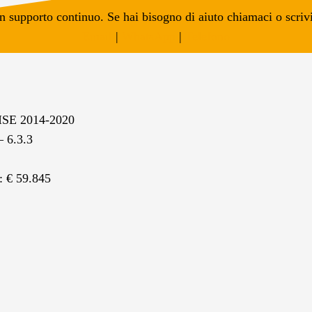
n supporto continuo. Se hai bisogno di aiuto chiamaci o scrivi
Email
|
WhatsApp
|
Telefono
SE 2014-2020
 6.3.3
 € 59.845