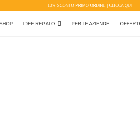
10% SCONTO PRIMO ORDINE | CLICCA QUI
SHOP
IDEE REGALO
PER LE AZIENDE
OFFERT
i